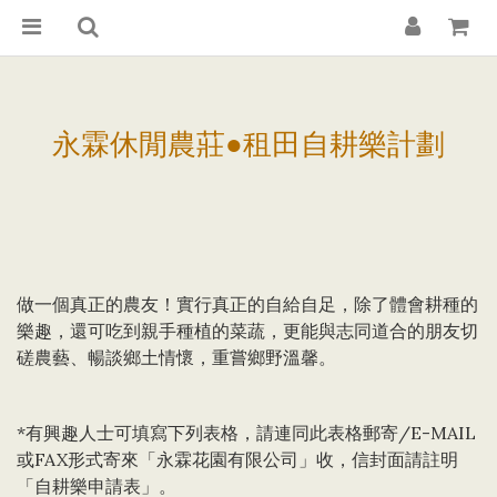
永霖休閒農莊●租田自耕樂計劃
做一個真正的農友！實行真正的自給自足，除了體會耕種的
樂趣，還可吃到親手種植的菜蔬，更能與志同道合的朋友切
磋農藝、暢談鄉土情懷，重嘗鄉野溫馨。
*有興趣人士可填寫下列表格，請連同此表格郵寄/E-MAIL
或FAX形式寄來「永霖花園有限公司」收，信封面請註明
「自耕樂申請表」。