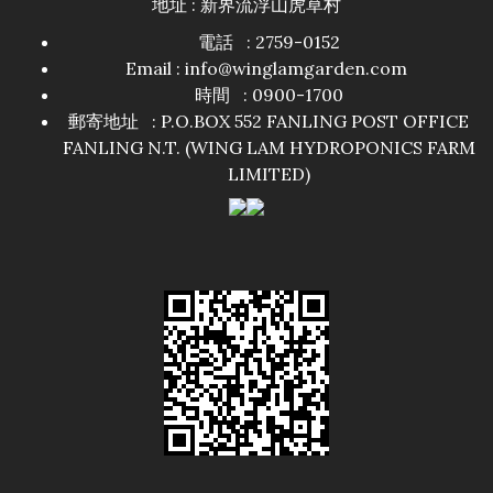
地址 : 新界流浮山虎草村
電話 : 2759-0152
Email : info@winglamgarden.com
時間 : 0900-1700
郵寄地址 : P.O.BOX 552 FANLING POST OFFICE
FANLING N.T. (WING LAM HYDROPONICS FARM
LIMITED)