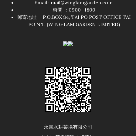
Email :
mail@winglamgarden.com
時間 : 0900 -1800
郵寄地址 : P.O.BOX 84, TAI PO POST OFFICE TAI
PO N.T. (WING LAM GARDEN LIMITED)
永霖水耕菜場有限公司