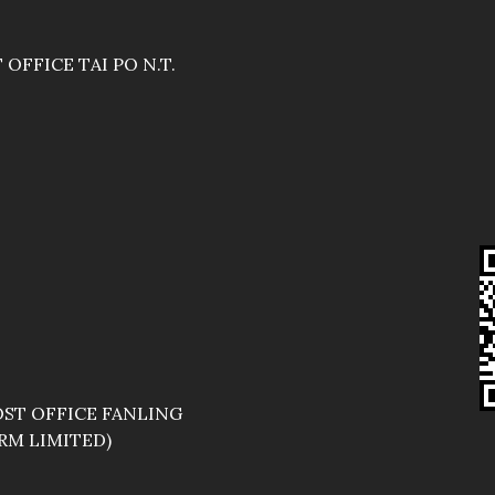
OFFICE TAI PO N.T.
OST OFFICE FANLING
RM LIMITED)