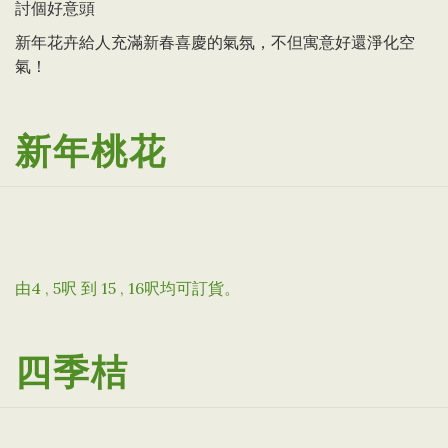
討個好意頭
新年花卉給人充滿新春喜慶的氣氛，不但寓意好還淨化空
氣！
新年桃花
由4 , 5呎 到 15 , 16呎均可訂貨。
四季桔